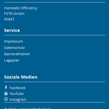
H; Mohr, H., Prehn, S: „Combustion concepts
Hanseatic Efficiency
for ammonia-fuelled cracker-engine-unit as
FVTR GmbH
propulsion system for inland waterway
RGMT
vessel” In 8. RGMT, Rostock 2024; doi:
https://doi.org/10.18453/rosdok_id00004641
Service
Theile, M.; Hoppe, A.; Prehn, S., Mante, M.;
Seidel, L. : „Design of an ammonia retrofit
Impressum
concept for maritime propulsion units
Datenschutz
th
smaller than 400 kW“ In: 13
Dessau Gas
Barrierefreiheit
th
Engine Conference May 15-16
2024.
Lageplan
Dessau-Roßlau
Braun, A.; Bernhardt, S.; Kubach, H.; Baufeld,
T.; Gierenz, N.; Prehn, S.; Buchholz, B.,
Soziale Medien
Engelmeier, L.; Mohr, H.: „Development of
an Ammonia-fueled Cracker-Engine-Unit as
Facebook
Propulsion System for Inland Waterway
YouTube
th
Instagram
Vessels” In: 13
Dessau Gas Engine
th
Conference May 15-16
2024. Dessau-