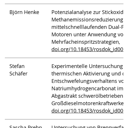
Björn Henke
Potenzialanalyse zur Stickoxid-
Methanemissionsreduzierung i
mittelschnelllaufenden Dual-Fue
Motoren unter Anwendung von
Mehrfacheinspritzstrategien,
doi.org/10.18453/rosdok_id000
Stefan
Experimentelle Untersuchung d
Schäfer
thermischen Aktivierung und d
Entschwefelungsverhaltens von
Natriumhydrogencarbonat im
Abgastrakt schwerölbetriebener
Großdieselmotorenkraftwerke,
doi.org/10.18453/rosdok_id000
Sascha Prehn
Untersuchung von Brennverfah