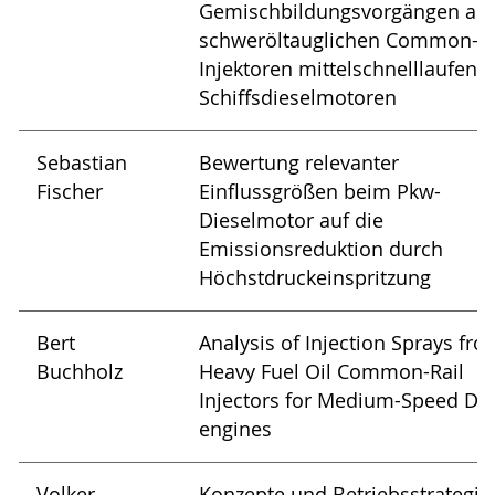
Gemischbildungsvorgängen an
schweröltauglichen Common-Ra
Injektoren mittelschnelllaufend
Schiffsdieselmotoren
Sebastian
Bewertung relevanter
Fischer
Einflussgrößen beim Pkw-
Dieselmotor auf die
Emissionsreduktion durch
Höchstdruckeinspritzung
Bert
Analysis of Injection Sprays fro
Buchholz
Heavy Fuel Oil Common-Rail
Injectors for Medium-Speed Die
engines
Volker
Konzepte und Betriebsstrategie