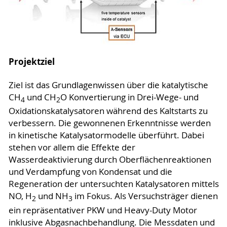
Projektziel
Ziel ist das Grundlagenwissen über die katalytische
CH
und CH
O Konvertierung in Drei-Wege- und
4
2
Oxidationskatalysatoren während des Kaltstarts zu
verbessern. Die gewonnenen Erkenntnisse werden
in kinetische Katalysatormodelle überführt. Dabei
stehen vor allem die Effekte der
Wasserdeaktivierung durch Oberflächenreaktionen
und Verdampfung von Kondensat und die
Regeneration der untersuchten Katalysatoren mittels
NO, H
und NH
im Fokus. Als Versuchsträger dienen
2
3
ein repräsentativer PKW und Heavy-Duty Motor
inklusive Abgasnachbehandlung. Die Messdaten und