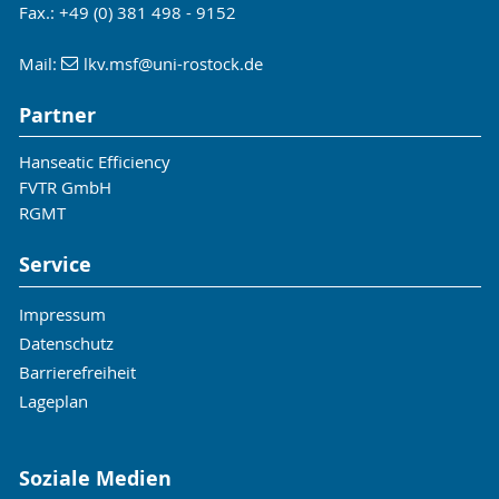
Fax.: +49 (0) 381 498 - 9152
Rostock, 2021
Henke, B., Glauner, M.; Schleef, K., Cepelak,
Mail:
lkv.msf
@uni-rostock
.de
S., Andree, S., Buchholz, B.; "Potential for
nitrogen oxide and methane emission
Partner
reduction in medium speed dual fuel
engines"; 6. Rostocker Großmotorentagung
Hanseatic Efficiency
2020; 03.-04. September 2020; ISBN: 978-3-
FVTR GmbH
941554-22-1; Rostock, Deutschland
RGMT
Henke, B., Schleef, K., Cepelak, S., Theile, M.,
Service
Andree, S., Buchholz, B.; "Investigation of the
Dual-Fuel Combustion Process with Different
Impressum
Pilot Injector Positions" ; CIMAC Congress
2019; 10.-13. Juni 2019; Vancouver, Kanada
Datenschutz
Andree, S., Goryntsev, D., Theile, M., Henke,
Barrierefreiheit
B., Schleef, K., Tap, F., Buchholz, B., Hassel, E.,
Lageplan
"Numerical simulation of a large bore dual
fuel marine engine using tabulated detailed
Soziale Medien
reaction mechanisms", ASME 2019 Internal